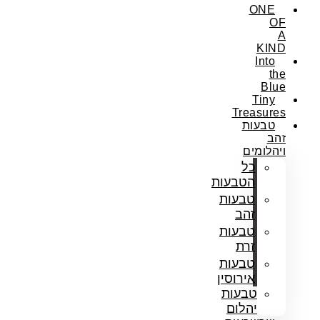
ONE
OF
A
KIND
Into
the
Blue
Tiny
Treasures
טבעות
זהב
ויהלומים
כל
הטבעות
טבעות
זהב
טבעות
זרת
טבעות
אירוסין
טבעות
יהלום