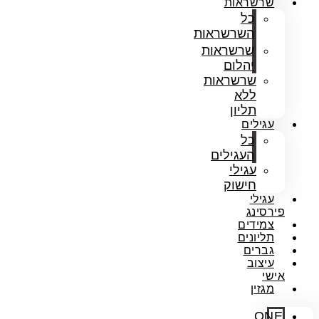
שרשראות
כל
השרשראות
שרשראות
יהלום
שרשראות
ללא
תליון
עגילים
כל
העגילים
עגילי
חישוק
עגילי
פירסינג
צמידים
תליונים
גברים
עיצוב
אישי
מגזין
ONE