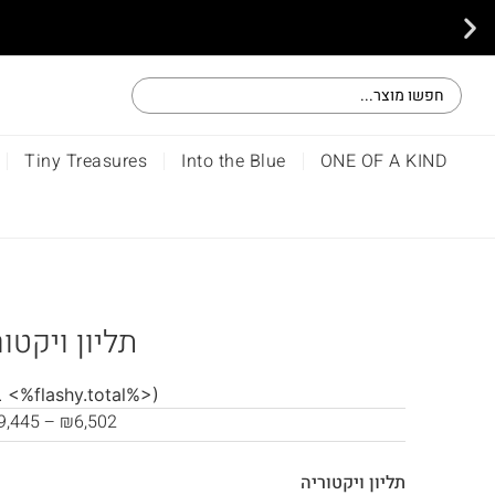
Tiny Treasures
Into the Blue
ONE OF A KIND
תליון ויקטו
(<%flashy.total%> ביקורות)
9,445
–
₪
6,502
תליון ויקטוריה