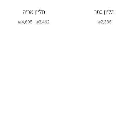
תליון כתר
תליון אריה
₪
4,605
-
₪
3,462
₪
2,335
בחרי אפשרות
בחרי אפשרות