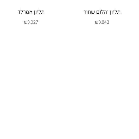
תליון יהלום שחור
תליון אמרלד
₪
3,027
₪
3,843
בחרי אפשרות
בחרי אפשרות