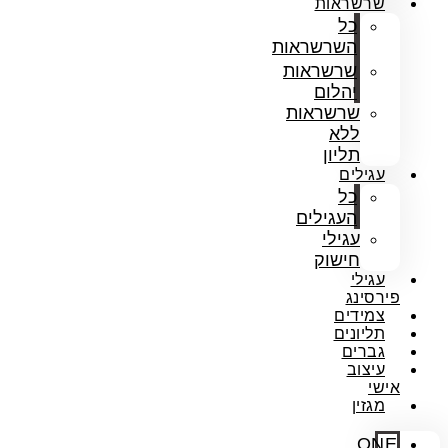
שרשראות
כל
השרשראות
שרשראות
יהלום
שרשראות
ללא
תליון
עגילים
כל
העגילים
עגילי
חישוק
עגילי
פירסינג
צמידים
תליונים
גברים
עיצוב
אישי
מגזין
ONE