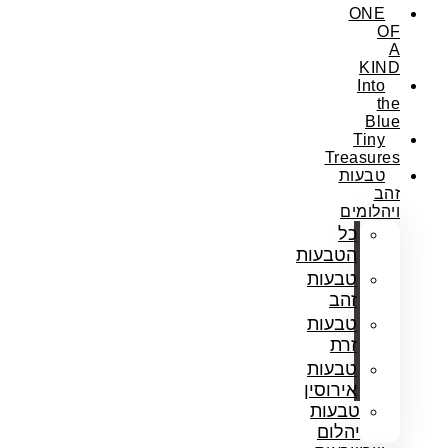
ONE
OF
A
KIND
Into
the
Blue
Tiny
Treasures
טבעות
זהב
ויהלומים
כל
הטבעות
טבעות
זהב
טבעות
זרת
טבעות
אירוסין
טבעות
יהלום