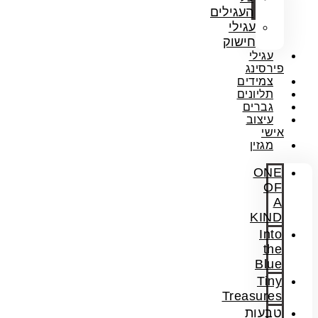
העגילים
עגילי
חישוק
עגילי
פירסינג
צמידים
תליונים
גברים
עיצוב
אישי
מגזין
ONE
OF
A
KIND
Into
the
Blue
Tiny
Treasures
טבעות