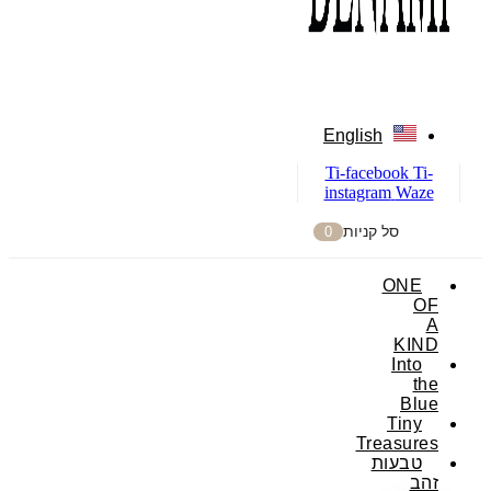
English
Ti-facebook
Ti-
instagram
Waze
סל קניות
0
ONE
OF
A
KIND
Into
the
Blue
Tiny
Treasures
טבעות
זהב