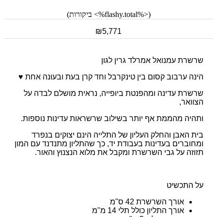
(<%flashy.total%> ביקורות)
₪
5,771
שרשרת עמנואל אמרלד גרין לגון
הינה ערבוב קסום בין טינקרבל וחד קרן בעת ובעונה אחת ♥
שרשרת עדינה ומהפנטת ביופייה, נראית מושלם לבדה על
הצוואר,
ותהיה מהממת אף יותר בשילוב שרשראות עדינות נוספות.
בית האבן והחלק העליון של התלייה הינם יצוקים בנפרד
ומחוברים בעדינות בעבודת יד, כך שהתליון מתנדנד עם המון
תזוזה על גבי השרשרת ומקבל את מלוא הנצנוץ והאור.
על התכשיט
אורך השרשרת 42 ס"מ
אורך התליון כולל תלי 14 מ"מ