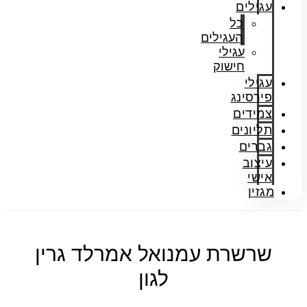
עגילים
כל
העגילים
עגילי
חישוק
עגילי
פירסינג
צמידים
תליונים
גברים
עיצוב
אישי
מגזין
שרשרת עמנואל אמרלד גרין
לגון