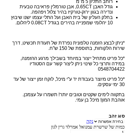
רוחב התליון 5 מ"מ
גודל האבן 0.65CT, אבן טורמלין פראיבה טבעית
ונדירה בגוון ירוק-טורקיז בהיר צלול ויפהפה.
בחלק העליון של בית האבן ועל התלי עצמו ישנו שיבוץ
10 יהלומי שמפנייה בהירים בגודל 0.08CT ליהלום.
*ניתן לבצע הזמנה טלפונית נפרדת של תעודת תכשיט, דרך
שירות הלקוחות, בתוספת של 150 ש”ח.
*כל פריט מתחיל ייצור במיוחד בשבילך מרגע ההזמנה,
במידה ותרצי כל שינוי ניתן ליצור קשר עם הסטודיו
0548704422
*כל פריט מיוצר בעבודת יד ע”י מיכל, לוקח זמן ייצור של עד
30 ימי עסקים.
בתקווה לימים שקטים וטובים יותר! תשמרו על עצמכן.
אוהבת המון! מיכל בן עמי.
סוג זהב
נקה
כמות של שרשרת עמנואל אמרלד גרין לגון