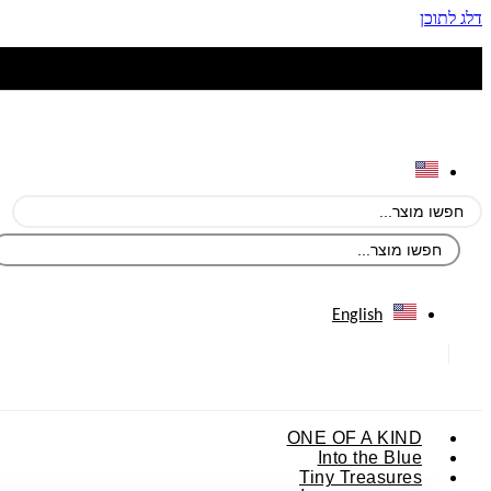
דלג לתוכן
English
ONE OF A KIND
Into the Blue
Tiny Treasures