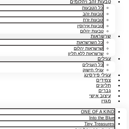
טבעות זהב ויהלומים
כל הטבעות
טבעות זהב
טבעות זרת
טבעות אירוסין
טבעות יהלום
שרשראות
כל השרשראות
שרשראות יהלום
שרשראות ללא תליון
עגילים
כל העגילים
עגילי חישוק
עגילי פירסינג
צמידים
תליונים
גברים
עיצוב אישי
מגזין
ONE OF A KIND
Into the Blue
Tiny Treasures