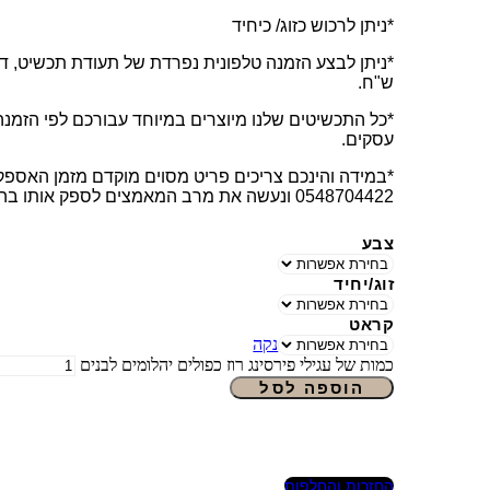
*ניתן לרכוש כזוג/ כיחיד
ש"ח.
עסקים.
*במידה והינכם צריכים פריט מסוים מוקדם מזמן האספקה
0548704422 ונעשה את מרב המאמצים לספק אותו בהקדם.
צבע
זוג/יחיד
קראט
נקה
כמות של עגילי פירסינג רוז כפולים יהלומים לבנים
הוספה לסל
החזרות והחלפות