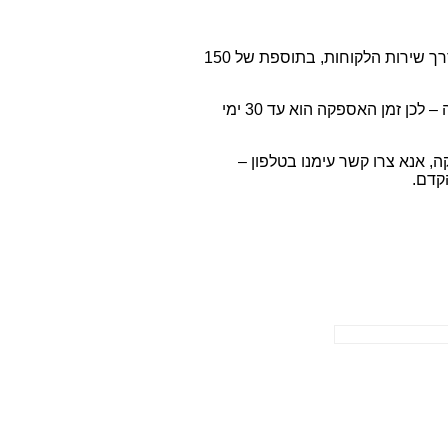
*ניתן לבצע הזמנה טלפונית נפרדת של תעודת תכשיט, דרך שירות הלקוחות, בתוספת של 150
*כל התכשיטים שלנו מיוצרים במיוחד עבורכם לפי הזמנה – לכן זמן האספקה הוא עד 30 ימי
, אנא צרו קשר עימנו בטלפון –