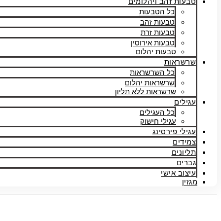
טבעות זהב ויהלומים
כל הטבעות
טבעות זהב
טבעות זרת
טבעות אירוסין
טבעות יהלום
שרשראות
כל השרשראות
שרשראות יהלום
שרשראות ללא תליון
עגילים
כל העגילים
עגילי חישוק
עגילי פירסינג
צמידים
תליונים
גברים
עיצוב אישי
מגזין