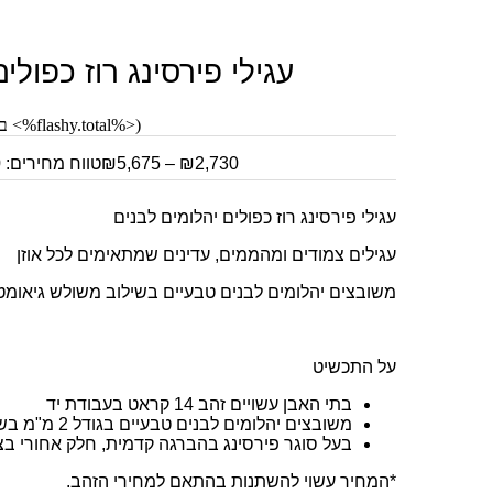
עגילי פירסינג רוז כפולי
(<%flashy.total%> ביקורות)
2,730
₪
–
5,675
₪
טווח מחירים: ⁦₪2,730⁩ עד ⁦₪5,675⁩
עגילי פירסינג רוז כפולים יהלומים לבנים
עגילים צמודים ומהממים, עדינים שמתאימים לכל אוזן
משובצים יהלומים לבנים טבעיים בשילוב משולש גיאומטר
על התכשיט
בתי האבן עשויים זהב 14 קראט בעבודת יד
משובצים יהלומים לבנים טבעיים בגודל 2 מ"מ ב
ש
בעל סוגר פירסינג בהברגה קדמית, חלק אחורי בצורת לב עם
*המחיר עשוי להשתנות בהתאם למחירי הזהב.