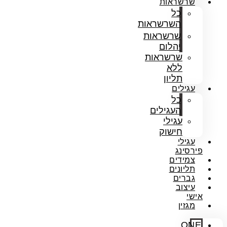
שרשראות
כל
השרשראות
שרשראות
יהלום
שרשראות
ללא
תליון
עגילים
כל
העגילים
עגילי
חישוק
עגילי
פירסינג
צמידים
תליונים
גברים
עיצוב
אישי
מגזין
ONE