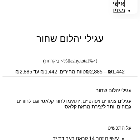
אישי
מגזין
עגילי יהלום שחור
(<%flashy.total%> ביקורות)
1,442
₪
–
2,885
₪
טווח מחירים: ⁦₪1,442⁩ עד ⁦₪2,885⁩
עגילי יהלום שחור
עגילים צמודים ויפהפיים, יתאימו לחור קלאסי וגם לחורים
גבוהים יותר ליצירת מראה קלאסי
על התכשיט
עשויים זהב 14 קראט בעבודת יד