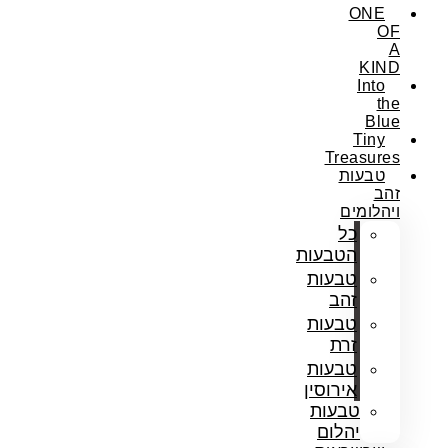
ONE
OF
A
KIND
Into
the
Blue
Tiny
Treasures
טבעות
זהב
ויהלומים
כל
הטבעות
טבעות
זהב
טבעות
זרת
טבעות
אירוסין
טבעות
יהלום