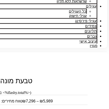
שרשראות ללא תליון
עגילים
כל העגילים
עגילי חישוק
עגילי פירסינג
צמידים
תליונים
גברים
עיצוב אישי
מגזין
טבעת מונה 
(<%flashy.total%> ביקורות)
5,989
₪
–
7,296
₪
טווח מחירים: ⁦₪5,989⁩ עד ⁦₪7,296⁩