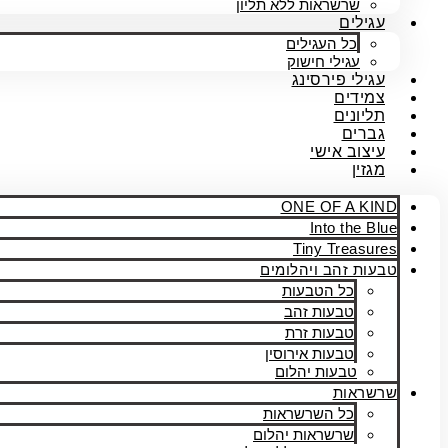
שרשראות ללא תליון
עגילים
כל העגילים
עגילי חישוק
עגילי פירסינג
צמידים
תליונים
גברים
עיצוב אישי
מגזין
ONE OF A KIND
Into the Blue
Tiny Treasures
טבעות זהב ויהלומים
כל הטבעות
טבעות זהב
טבעות זרת
טבעות אירוסין
טבעות יהלום
שרשראות
כל השרשראות
שרשראות יהלום