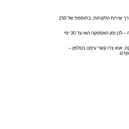
*ניתן לבצע הזמנה טלפונית נפרדת של תעודת תכשיט, דרך שירות הלקוחות, בתוספת של 150
*כל התכשיטים שלנו מיוצרים במיוחד עבורכם לפי הזמנה – לכן זמן האספקה הוא עד 30 ימי
, אנא צרו קשר עימנו בטלפון –