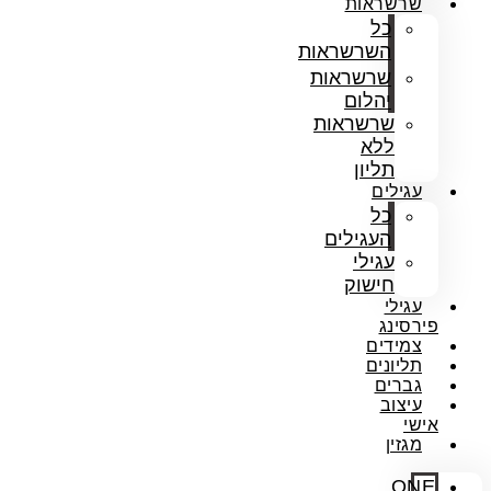
שרשראות
כל
השרשראות
שרשראות
יהלום
שרשראות
ללא
תליון
עגילים
כל
העגילים
עגילי
חישוק
עגילי
פירסינג
צמידים
תליונים
גברים
עיצוב
אישי
מגזין
ONE