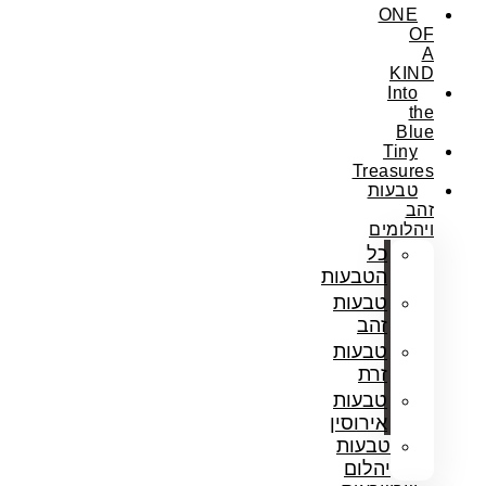
ONE
OF
A
KIND
Into
the
Blue
Tiny
Treasures
טבעות
זהב
ויהלומים
כל
הטבעות
טבעות
זהב
טבעות
זרת
טבעות
אירוסין
טבעות
יהלום