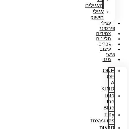
העגילים
עגילי
חישוק
עגילי
פירסינג
צמידים
תליונים
גברים
עיצוב
אישי
מגזין
ONE
OF
A
KIND
Into
the
Blue
Tiny
Treasures
טבעות