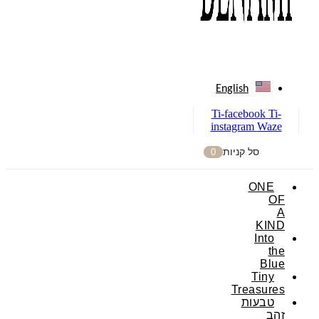
English
Ti-facebook
Ti-
instagram
Waze
סל קניות
0
ONE
OF
A
KIND
Into
the
Blue
Tiny
Treasures
טבעות
זהב