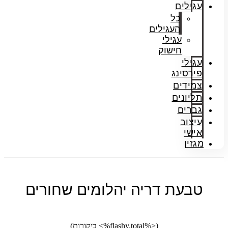
עגילים
כל
העגילים
עגילי
חישוק
עגילי
פירסינג
צמידים
תליונים
גברים
עיצוב
אישי
מגזין
טבעת דריה יהלומים שחורים
(<%flashy.total%> ביקורות)