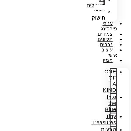
העגילים
עגילי
חישוק
עגילי
פירסינג
צמידים
תליונים
גברים
עיצוב
אישי
מגזין
ONE
OF
A
KIND
Into
the
Blue
Tiny
Treasures
טבעות