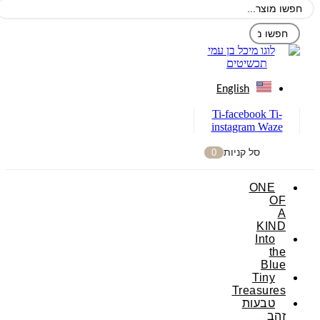
English
Ti-facebook
Ti-
instagram
Waze
סל קניות
0
ONE
OF
A
KIND
Into
the
Blue
Tiny
Treasures
טבעות
זהב