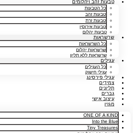
טבעות זהב ויהלומים
כל הטבעות
טבעות זהב
טבעות זרת
טבעות אירוסין
טבעות יהלום
שרשראות
כל השרשראות
שרשראות יהלום
שרשראות ללא תליון
עגילים
כל העגילים
עגילי חישוק
עגילי פירסינג
צמידים
תליונים
גברים
עיצוב אישי
מגזין
ONE OF A KIND
Into the Blue
Tiny Treasures