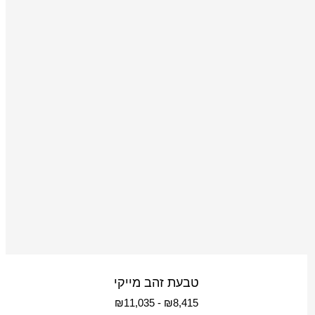
טבעת זהב מייקי
₪
11,035
-
₪
8,415