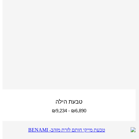
טבעת הילה
₪
9,234
-
₪
6,890