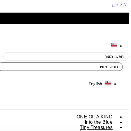
דלג לתוכן
English
ONE OF A KIND
Into the Blue
Tiny Treasures